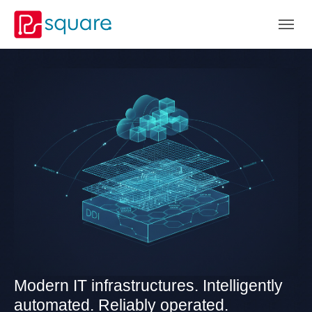
Skip to main navigation
Skip to main content
Skip to page footer
Modern IT infrastructures. Intelligently
automated. Reliably operated.