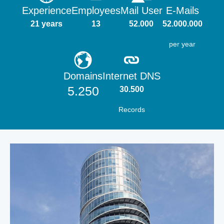
Experience
Employees
Mail User
E-Mails
21 years
13
52.000
52.000.000
per year
Domains
Internet DNS
5.250
30.500
Records